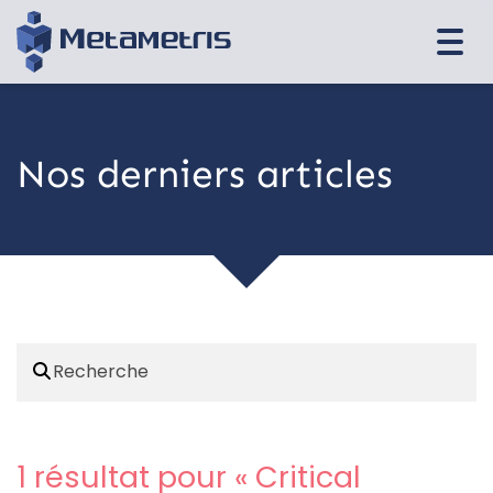
Togg
navi
Nos derniers articles
1 résultat pour «
Critical