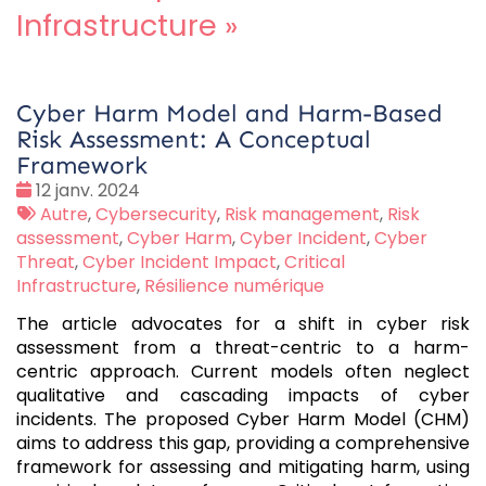
Infrastructure
»
Cyber Harm Model and Harm-Based
Risk Assessment: A Conceptual
Framework
Date
12 janv. 2024
:
Tags
Autre
,
Cybersecurity
,
Risk management
,
Risk
:
assessment
,
Cyber Harm
,
Cyber Incident
,
Cyber
Threat
,
Cyber Incident Impact
,
Critical
Infrastructure
,
Résilience numérique
The article advocates for a shift in cyber risk
assessment from a threat-centric to a harm-
centric approach. Current models often neglect
qualitative and cascading impacts of cyber
incidents. The proposed Cyber Harm Model (CHM)
aims to address this gap, providing a comprehensive
framework for assessing and mitigating harm, using