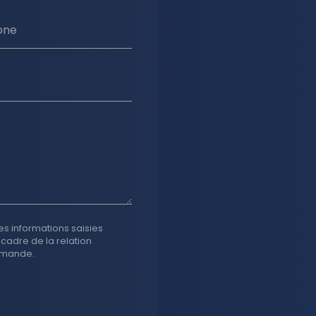
one
es informations saisies
 cadre de la relation
emande.