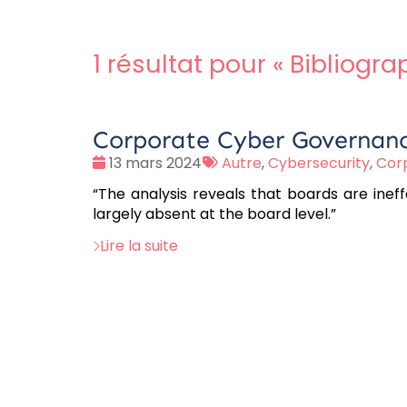
1 résultat pour «
Bibliogra
Corporate Cyber Governanc
Date
Tags
13 mars 2024
Autre
,
Cybersecurity
,
Cor
:
:
“The analysis reveals that boards are ineff
largely absent at the board level.”
Lire la suite