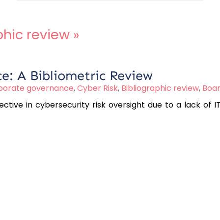
phic review
»
e: A Bibliometric Review
porate governance
,
Cyber Risk
,
Bibliographic review
,
Boar
ective in cybersecurity risk oversight due to a lack of 