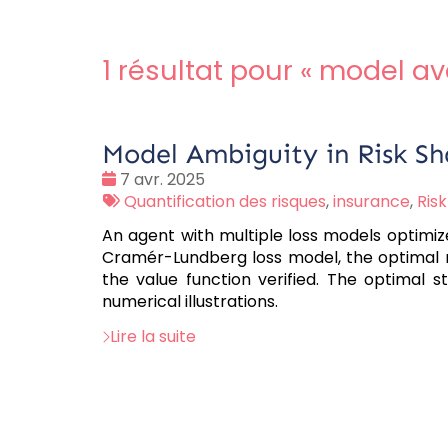
1 résultat pour «
model av
Model Ambiguity in Risk S
Date
7 avr. 2025
:
Tags
Quantification des risques
,
insurance
,
Risk
:
An agent with multiple loss models optimiz
Cramér-Lundberg loss model, the optimal r
the value function verified. The optimal s
numerical illustrations.
Lire la suite