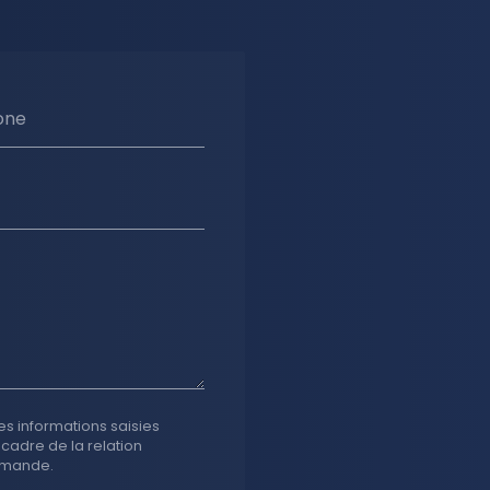
one
es informations saisies
 cadre de la relation
emande.